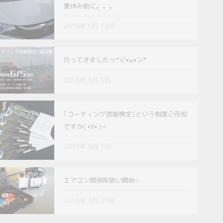
夏休み前に。。。
2016年 6月 13日
行ってきましたっ*\(`•ω•´)/*
2016年 6月 9日
｢コーティング技能検定｣という制度ご存知
ですか( •̀∀︎•́ )✧︎
2016年 6月 1日
エアコン関係取扱い開始✨
2016年 5月 20日