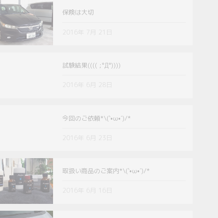
保険は大切
2016年 7月 21日
試験結果(((( ;°Д°))))
2016年 6月 28日
今回のご依頼*\(`•ω•´)/*
2016年 6月 23日
取扱い商品のご案内*\(`•ω•´)/*
2016年 6月 16日