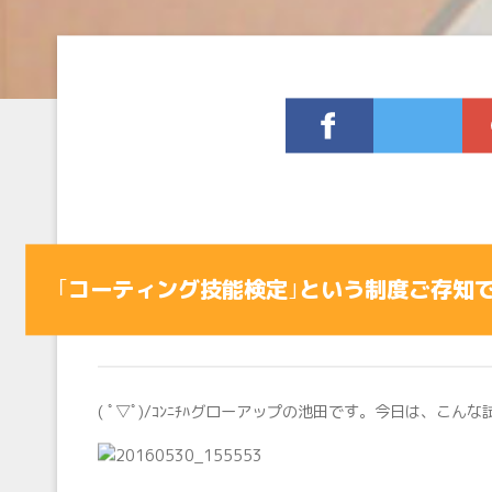
｢コーティング技能検定｣という制度ご存知ですか( •
( ﾟ▽ﾟ)/ｺﾝﾆﾁﾊグローアップの池田です。今日は、こ