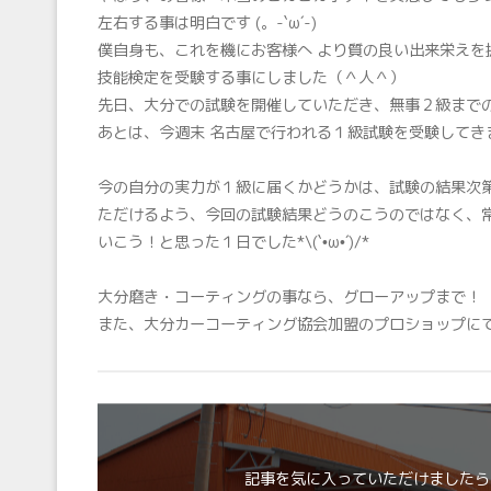
左右する事は明白です (。-`ω´-)
僕自身も、これを機にお客様へ より質の良い出来栄えを
技能検定を受験する事にしました（＾人＾）
先日、大分での試験を開催していただき、無事２級までの合
あとは、今週末 名古屋で行われる１級試験を受験してきます(
今の自分の実力が１級に届くかどうかは、試験の結果次第
ただけるよう、今回の試験結果どうのこうのではなく、
いこう！と思った１日でした*\(`•ω•´)/*
大分磨き・コーティングの事なら、グローアップまで！
また、大分カーコーティング協会加盟のプロショップにて施
記事を気に入っていただけましたら