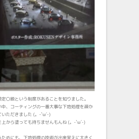
検定〇級という制度があることを知りました。
い中、コーティングの一番大事な下地処理を疎か
だきました (。-`ω´-)
ら塗っても持ちませんもんね (。-`ω´-)
うためにも、下地処理の技術が出来栄えに大きく