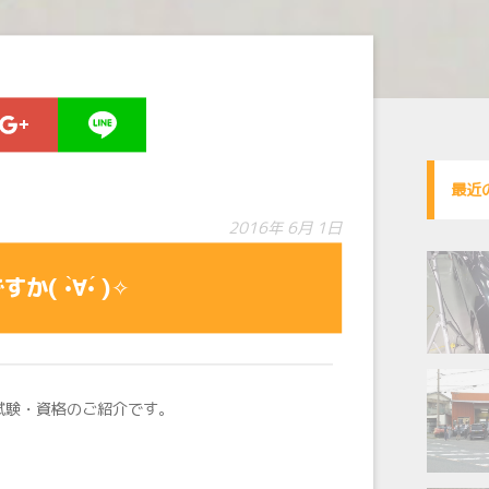
最近
2016年 6月 1日
̀∀︎•́ )✧︎
んな試験・資格のご紹介です。